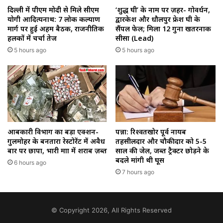
‘शुद्ध घी’ के नाम पर ज़हर- गोवर्धन,
दिल्ली में पीएम मोदी से मिले सीएम
द्वारकेश और धौलपुर फ्रेश घी के
योगी आदित्यनाथ: 7 लोक कल्याण
सैंपल फेल; मिला 12 गुना खतरनाक
मार्ग पर हुई अहम बैठक, राजनीतिक
सीसा (Lead)
हलकों में चर्चा तेज
5 hours ago
5 hours ago
आबकारी विभाग का बड़ा एक्शन-
पन्ना: रिश्वतखोर पूर्व नायब
गुलमोहर के बनतारा रेस्टोरेंट में अवैध
तहसीलदार और चौकीदार को 5-5
बार पर छापा, भारी मात्रा में शराब ज़ब्त
साल की जेल, जब्त ट्रैक्टर छोड़ने के
बदले मांगी थी घूस
6 hours ago
7 hours ago
© Copyright 2026, All Rights Reserved