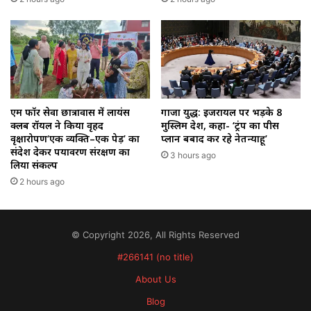
गाजा युद्ध: इजरायल पर भड़के 8
एम फॉर सेवा छात्रावास में लायंस
मुस्लिम देश, कहा- ‘ट्रंप का पीस
क्लब रॉयल ने किया वृहद
प्लान बर्बाद कर रहे नेतन्याहू’
वृक्षारोपण‘एक व्यक्ति–एक पेड़’ का
संदेश देकर पर्यावरण संरक्षण का
3 hours ago
लिया संकल्प
2 hours ago
© Copyright 2026, All Rights Reserved
#266141 (no title)
About Us
Blog