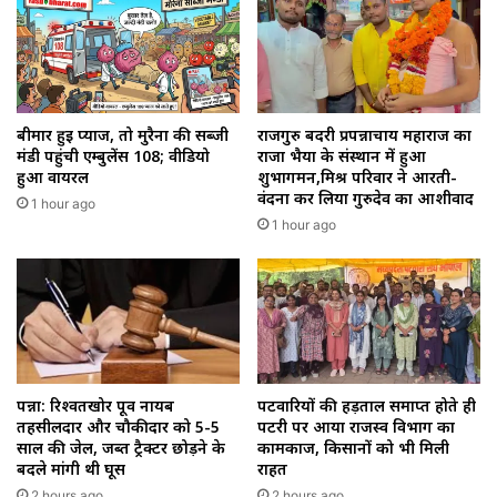
बीमार हुई प्याज, तो मुरैना की सब्जी
राजगुरु बदरी प्रपन्नाचार्य महाराज का
मंडी पहुंची एम्बुलेंस 108; वीडियो
राजा भैया के संस्थान में हुआ
हुआ वायरल
शुभागमन,मिश्र परिवार ने आरती-
वंदना कर लिया गुरुदेव का आशीर्वाद
1 hour ago
1 hour ago
पन्ना: रिश्वतखोर पूर्व नायब
पटवारियों की हड़ताल समाप्त होते ही
तहसीलदार और चौकीदार को 5-5
पटरी पर आया राजस्व विभाग का
साल की जेल, जब्त ट्रैक्टर छोड़ने के
कामकाज, किसानों को भी मिली
बदले मांगी थी घूस
राहत
2 hours ago
2 hours ago