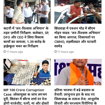
कटनी में ‘जन-विश्वास अभियान’ के
छिंदवाड़ा में एक्शन मोड में सीएम
तहत ज़मीनी निरीक्षण: कलेक्टर, SP,
मोहन यादव: ‘जन-विश्वास अभियान’
DFO और CEO ने लिया विकास
का किया आगाज; शिकायतों पर
कार्यों का जायजा; ₹1.39 करोड़ के
CMHO, तहसीलदार और पटवारी
हाईस्कूल भवन का निरीक्षण
सस्पेंड
11 hours ago
11 hours ago
MP 100 Crore Corruption
दतिया भाजपा में बड़े बदलाव की
Case: लोकायुक्त की जांच लगभग
तैयारी: उपचुनाव हार के बाद नए
पूरी, सितंबर में सौरभ शर्मा पर पेश
जिलाध्यक्ष की तलाश तेज; आशुतोष
होगी चार्जशीट; पत्नी, मां और दोस्तों
तिवारी और घनश्याम पिरौनिया के