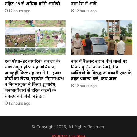
सहित 15 से अधिक बनेंगे आरोपी
नाम रेस में आगे
12 hours ago
12 hours ago
एक पौधा–हर नागरिक’ संकल्प के
कार में बैठकर शराब पीने वालों पर
साथ अमृत हरित महाअभियान,
निवार पुलिस की कार्रवाई,तीन
अमकुही फिल्टर हाउस में 11 हजार
व्यक्तियों के विरुद्ध आबकारी एक्ट के
पौधों का रोपण,महापौर, निगमाध्यक्ष
तहत प्रकरण दर्ज, कार जब्त
व निगमायुक्त ने किया शुभारंभ,
12 hours ago
जनभागीदारी से हरित कटनी के
संकल्प को मिली नई ऊर्जा
12 hours ago
© Copyright 2026, All Rights Reserved
#266141 (no title)