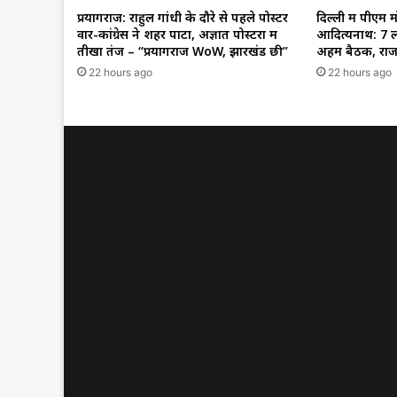
प्रयागराज: राहुल गांधी के दौरे से पहले पोस्टर
दिल्ली में पीएम 
वार-कांग्रेस ने शहर पाटा, अज्ञात पोस्टरों में
आदित्यनाथ: 7 ल
तीखा तंज – “प्रयागराज WoW, झारखंड छी”
अहम बैठक, राजन
22 hours ago
22 hours ago