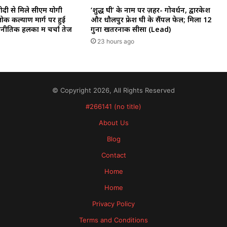
‘शुद्ध घी’ के नाम पर ज़हर- गोवर्धन, द्वारकेश
मोदी से मिले सीएम योगी
और धौलपुर फ्रेश घी के सैंपल फेल; मिला 12
ोक कल्याण मार्ग पर हुई
गुना खतरनाक सीसा (Lead)
ीतिक हलकों में चर्चा तेज
23 hours ago
© Copyright 2026, All Rights Reserved
#266141 (no title)
About Us
Blog
Contact
Home
Home
Privacy Policy
Terms and Conditions