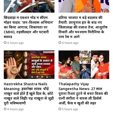
छिंदवाड़ा में एक्शन मोड में सीएम
दतिया भाजपा में बड़े बदलाव की
मोहन यादव: ‘जन-विश्वास अभियान’
तैयारी: उपचुनाव हार के बाद नए
का किया आगाज; शिकायतों पर
जिलाध्यक्ष की तलाश तेज; आशुतोष
CMHO, तहसीलदार और पटवारी
तिवारी और घनश्याम पिरौनिया के
सस्पेंड
नाम रेस में आगे
4 hours ago
4 hours ago
Hastrekha Shastra Nails
Thalapathy Vijay
Meaning: हस्तरेखा शास्त्र: चौड़े
Sangeetha News: 27 साल
नाखून वाले होते हैं खुले दिल के, छोटे
पुराना रिश्ता टूटने से बचा! विजय की
नाखून वाले जिद्दी! पढ़ें नाखूनों से जुड़ी
पत्नी संगीता ने वापस ली डिवोर्स
पूरी भविष्यवाणी
अर्जी, फैंस में खुशी की लहर
4 hours ago
5 hours ago