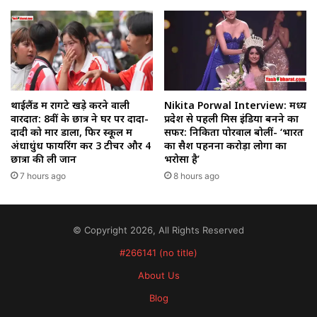
थाईलैंड में रोंगटे खड़े करने वाली
Nikita Porwal Interview: मध्य
वारदात: 8वीं के छात्र ने घर पर दादा-
प्रदेश से पहली मिस इंडिया बनने का
दादी को मार डाला, फिर स्कूल में
सफर: निकिता पोरवाल बोलीं- ‘भारत
अंधाधुंध फायरिंग कर 3 टीचर और 4
का सैश पहनना करोड़ों लोगों का
छात्रों की ली जान
भरोसा है’
7 hours ago
8 hours ago
© Copyright 2026, All Rights Reserved
#266141 (no title)
About Us
Blog