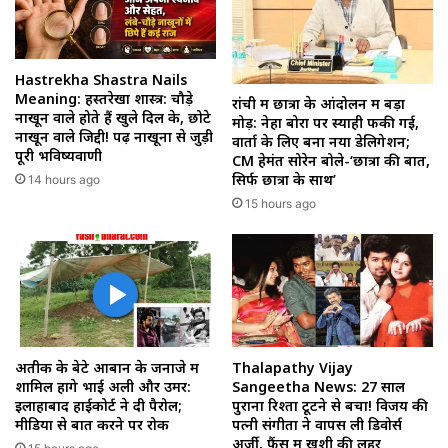
Hastrekha Shastra Nails
Meaning: हस्तरेखा शास्त्र: चौड़े
रांची में छात्रों के आंदोलन में बड़ा
नाखून वाले होते हैं खुले दिल के, छोटे
मोड़: नेहा बोरा पर स्याही फेंकी गई,
नाखून वाले जिद्दी! पढ़ें नाखूनों से जुड़ी
वार्ता के लिए बना नया डेलिगेशन;
पूरी भविष्यवाणी
CM हेमंत सोरेन बोले-‘छात्रों की बात,
सिर्फ छात्रों के साथ’
14 hours ago
15 hours ago
अतीक के बेटे आबान के जनाजे में
Thalapathy Vijay
शामिल होंगे भाई अली और उमर:
Sangeetha News: 27 साल
इलाहाबाद हाईकोर्ट ने दी पैरोल;
पुराना रिश्ता टूटने से बचा! विजय की
मीडिया से बात करने पर रोक
पत्नी संगीता ने वापस ली डिवोर्स
अर्जी, फैंस में खुशी की लहर