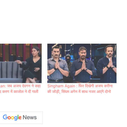
an: जब अजय देवगन ने कहा
Singham Again : फिर दिखेगी अजय करीना
‍द करण में काजोल ने दी गाली
की जोड़ी, सिंघम अगेन में साथ नजर आएंगे दोनो