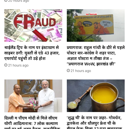
20 hours ago
थाईलैंड ट्रिप के नाम पर इंस्टाग्राम से
प्रयागराज: राहुल गांधी के दौरे से पहले
साइबर ठगी: युवती से ऐंठे ₹43 हजार,
पोस्टर वार-कांग्रेस ने शहर पाटा,
एयरपोर्ट पहुंची तो उड़े होश
अज्ञात पोस्टरों में तीखा तंज –
“प्रयागराज WoW, झारखंड छी”
21 hours ago
21 hours ago
‘शुद्ध घी’ के नाम पर ज़हर- गोवर्धन,
दिल्ली में पीएम मोदी से मिले सीएम
द्वारकेश और धौलपुर फ्रेश घी के
योगी आदित्यनाथ: 7 लोक कल्याण
सैंपल फेल; मिला 12 गुना खतरनाक
मार्ग पर हुई अहम बैठक, राजनीतिक