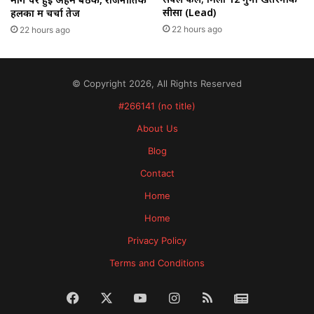
सीसा (Lead)
हलकों में चर्चा तेज
22 hours ago
22 hours ago
© Copyright 2026, All Rights Reserved
#266141 (no title)
About Us
Blog
Contact
Home
Home
Privacy Policy
Terms and Conditions
Facebook
X
YouTube
Instagram
RSS
News