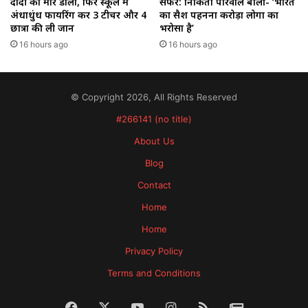
दादी को मार डाला, फिर स्कूल में
सफर: निकिता पोरवाल बोलीं- ‘भारत
अंधाधुंध फायरिंग कर 3 टीचर और 4
का सैश पहनना करोड़ों लोगों का
छात्रों की ली जान
भरोसा है’
16 hours ago
16 hours ago
© Copyright 2026, All Rights Reserved
#266141 (no title)
About Us
Blog
Contact
Home
Home
Privacy Policy
Terms and Conditions
Facebook
X
YouTube
Instagram
RSS
News