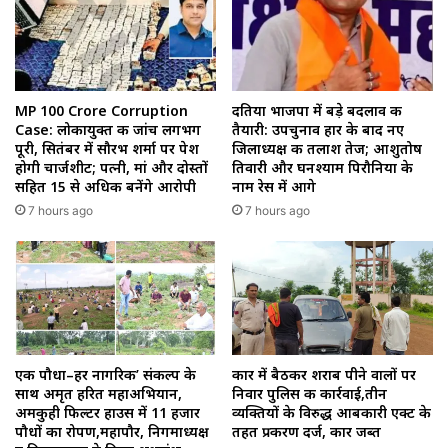
MP 100 Crore Corruption
दतिया भाजपा में बड़े बदलाव की
Case: लोकायुक्त की जांच लगभग
तैयारी: उपचुनाव हार के बाद नए
पूरी, सितंबर में सौरभ शर्मा पर पेश
जिलाध्यक्ष की तलाश तेज; आशुतोष
होगी चार्जशीट; पत्नी, मां और दोस्तों
तिवारी और घनश्याम पिरौनिया के
सहित 15 से अधिक बनेंगे आरोपी
नाम रेस में आगे
7 hours ago
7 hours ago
एक पौधा–हर नागरिक’ संकल्प के
कार में बैठकर शराब पीने वालों पर
साथ अमृत हरित महाअभियान,
निवार पुलिस की कार्रवाई,तीन
अमकुही फिल्टर हाउस में 11 हजार
व्यक्तियों के विरुद्ध आबकारी एक्ट के
पौधों का रोपण,महापौर, निगमाध्यक्ष
तहत प्रकरण दर्ज, कार जब्त