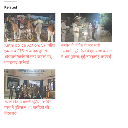
Related
Katni police Action: SP सहित
कप्तान के निर्देश के बाद मची
एक साथ 215 से अधिक पुलिस
खलबली, पूरे जिले में एक साथ हरकत
अधिकारी/कर्मचारी उतरे सड़कों पर,
में आई पुलिस, हुई ताबड़तोड़ कार्रवाई
ताबड़तोड़ कार्रवाई
अलर्ट मोड में कटनी पुलिस, कांबिंग
गस्त मे पुलिस ने 74 वारंटियों की
गिरफ़्तारी