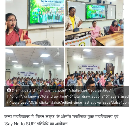
{"remix_data":[],"remix_entry_point":"challenges","source_tags":
[],"origin":"unknown","total_draw_time":0,"total_draw_actions":0,"layers_used
{},"tools_used":{},"is_sticker":false,"edited_since_last_sticker_save":false,"co
कन्या महाविद्यालय मे ‘मिशन लाइफ’ के अंतर्गत ‘प्लास्टिक मुक्त महाविद्यालय’ एवं
‘Say No to SUP’ गतिविधि का आयोजन