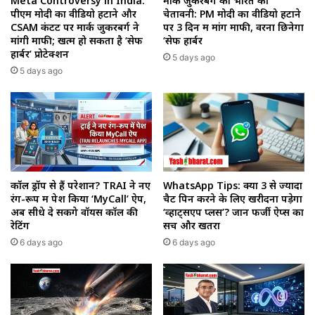
Meta Controversy in India:
मार्क जुकरबर्ग को भारत की
पीएम मोदी का वीडियो हटाने और
चेतावनी: PM मोदी का वीडियो हटाने
CSAM कंटेंट पर मार्क जुकरबर्ग ने
पर 3 दिन में मांगें माफी, वरना छिनेगा
मांगी माफी; खत्म हो सकता है ‘सेफ
‘सेफ हार्बर
हार्बर’ प्रोटेक्शन
5 days ago
5 days ago
कॉल ड्रॉप से हैं परेशान? TRAI ने नए
WhatsApp Tips: क्या 3 से ज्यादा
रंग-रूप में पेश किया ‘MyCall’ ऐप,
चैट पिन करने के लिए खरीदना पड़ेगा
अब सीधे दे सकेंगे वॉयस कॉल की
‘व्हाट्सएप प्लस’? जानें फर्जी ऐप्स का
रेटिंग
सच और खतरा
6 days ago
6 days ago