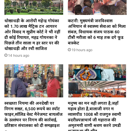
धोखाधड़ी के आरोपी महेन्द्र गोयंका
कटनी: मुख्यमंत्री जनविश्वास
को 1.70 लाख मैट्रिक टन आयरन
अभियान से स्वास्थ्य सेवाओं को मिला
ओर विवाद में सुप्रीम कोर्ट ने भी नहीं
संबल, विधायक संजय पाठक 60
दी कोई रियायत, महेंद्र गोयनका ने
टीबी मरीजों को 6 माह तक देंगे फूड
पिछले तीन सालों में हर स्तर पर की
बास्केट
धोखाधड़ी और रची साजिश
19 hours ago
14 hours ago
स्वच्छता नियमों की अनदेखी पर
मनुष्य का मन वही लगता है,जहाँ
निगम सख्त, 6,500 रूपये का स्पॉट
महत्व होता है,बालाजी नगर में
फाइन,सॉलिड वेस्ट मैनेजमेंट बायलॉज
व्यासपीठ 1008 श्री राजगुरु स्वामी
के उल्लंघन पर निगम की कार्रवाई,
बदरीप्रपन्नाचार्य जी महाराज की
प्रतिष्ठान संचालकों को दी समझाइश
अमृतमयी वाणी श्रवण करने उमडी
श्रद्धालुओं की भीड