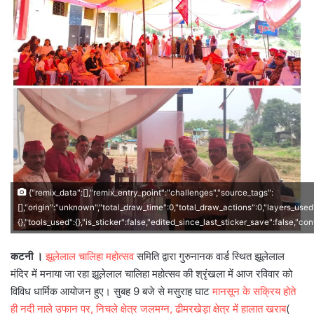
{"remix_data":[],"remix_entry_point":"challenges","source_tags":
[],"origin":"unknown","total_draw_time":0,"total_draw_actions":0,"layers_used
{},"tools_used":{},"is_sticker":false,"edited_since_last_sticker_save":false,"co
कटनी ।
झूलेलाल चालिहा महोत्सव
समिति द्वारा गुरुनानक वार्ड स्थित झूलेलाल
मंदिर में मनाया जा रहा झूलेलाल चालिहा महोत्सव की श्रृंखला में आज रविवार को
विविध धार्मिक आयोजन हुए। सुबह 9 बजे से मसुराह घाट
मानसून के सक्रिय होते
ही नदी नाले उफान पर, निचले क्षेत्र जलमग्न, ढीमरखेड़ा क्षेत्र में हालात खराब
(