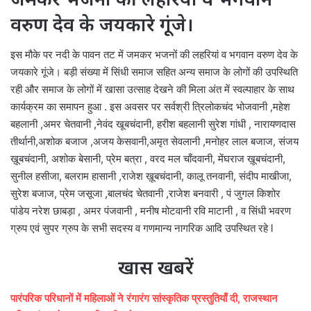
वरुण देव के जयकारे गूंजे।
इस मौके पर नदी के पावन तट में जमकर भजनों की लहरियां व भगवान वरुण देव के
जयकारे गूंजे। बड़ी संख्या में सिंधी समाज सहित अन्य समाज के लोगों की उपस्थिति
रही और समाज के लोगों में खासा उत्साह देखने की मिला अंत में स्वल्पाहार के साथ
कार्यक्रम का समापन हुआ . इस अवसर पर सर्वश्री त्रिलोकचंद भोजवानी ,महेश
बहलानी ,अमर चेतवानी ,नेवंद खूबचंदानी, हरीश बहलानी सुरेश गांधी , नारायणदास
तीर्थानी,अशोक बजाज ,अजय केसवानी,अमृत सेवलानी ,मनोहर लाल बजाज, संजय
ख़ूबचंदानी, अशोक बेसानी, प्रेम बत्रा , वरद मल चाँदवानी, मेंघराज ख़ूबचंदानी,
सुनील हसीजा, बलराम हासानी ,राजेश ख़ूबचंदानी, कालू तनवानी, संदीप माखीजा,
सुरेश बजाज, प्रेम जसूजा ,बालचंद चेतवानी ,राजेश बनवारी , पं जुगल किशोर
पांडेय नरेश छाबड़ा , अमर पंजवानी , मनीष मोटवानी रवि माटानी , व सिंधी भवरण
ग्रुप एवं सुपर ग्रुप के सभी सदस्य व गणमान्य नागरिक आदि उपस्थित रहे l
खास खबरें
पारंपरिक परिधानों में महिलाओं ने रंगारंग सांस्कृतिक प्रस्तुतियाँ दी, राजस्थान