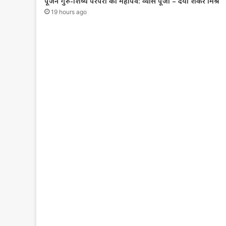
पूजन गुरु-शिष्य परंपरा का महापर्व: व्यास पूजा – दया शंकर मिश्र
19 hours ago