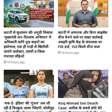
कटनी से सुशासन की अनूठी मिसाल:
कटनी में अमानक और बिना लाइसेंस
‘मुख्यमंत्री जन-विश्वास अभियान’ में
बीज बेचने वाले पर सख्त कार्रवाई:
अधिकारी करेंगे पूल वाहनों का
अग्रहरि कृषि केंद्र के संचालक पर
इस्तेमाल; एक ही गाड़ी से खितौली
FIR दर्ज, 150 किलो बीज जब्त
जाएंगे कलेक्टर, एसपी व जिला
16 hours ago
पंचायत सीईओ
16 hours ago
‘चक दे- इंडिया’ की ‘गुंजन’ अब जी
Atiq Ahmad Son Death
रही हैं बिल्कुल अलग जिंदगी: बॉलीवुड
Case: अतीक के सबसे छोटे बेटे