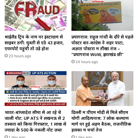
थाईलैंड ट्रिप के नाम पर इंस्टाग्राम से
प्रयागराज: राहुल गांधी के दौरे से पहले
साइबर ठगी: युवती से ऐंठे ₹43 हजार,
पोस्टर वार-कांग्रेस ने शहर पाटा,
एयरपोर्ट पहुंची तो उड़े होश
अज्ञात पोस्टरों में तीखा तंज –
“प्रयागराज WoW, झारखंड छी”
23 hours ago
24 hours ago
भारत-बांग्लादेश सीमा से आ रहे थे
दिल्ली में पीएम मोदी से मिले सीएम
जाली नोट: UP ATS ने लखनऊ से 2
योगी आदित्यनाथ: 7 लोक कल्याण
तस्करों को किया गिरफ्तार, 1 लाख से
मार्ग पर हुई अहम बैठक, राजनीतिक
ज्यादा के ₹500 के नकली नोट ज़ब्त
हलकों में चर्चा तेज
1 day ago
1 day ago