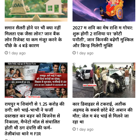
समान सैलरी होने पर भी क्यों नहीं
2027 में शनि का मेष राशि में गोचर:
मिलता एक जैसा लोन? जानें बैंक
शुरू होगी 2 राशियों पर ‘छोटी
लोन रिजेक्ट या कम मंजूर करने के
पनौती’, जानें किनकी बढ़ेगी मुश्किलें
पीछे के 4 बड़े कारण
और किन्हें मिलेगी मुक्ति
1 day ago
1 day ago
रायपुर में शिवांगी से 1.25 करोड़ की
कार डिवाइडर से टकराई, अतीक
ठगी: सगे भाई-भाभी ने फर्जी
अहमद के सबसे छोटे बेटे अबान की
दस्तखत कर बहन को बिजनेस से
मौत; जेल में बंद भाई से मिलने जा
निकाला, मैग्नेटो मॉल से संचालित
रहा था
होती थी ठग दंपत्ति की फर्म-
1 day ago
तेलीबांधा थाने में FIR