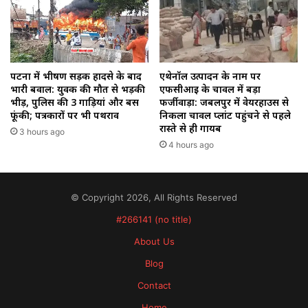
पटना में भीषण सड़क हादसे के बाद
एथेनॉल उत्पादन के नाम पर
भारी बवाल: युवक की मौत से भड़की
एफसीआई के चावल में बड़ा
भीड़, पुलिस की 3 गाड़ियां और बस
फर्जीवाड़ा: जबलपुर में वेयरहाउस से
फूंकी; पत्रकारों पर भी पथराव
निकला चावल प्लांट पहुंचने से पहले
रास्ते से ही गायब
3 hours ago
4 hours ago
© Copyright 2026, All Rights Reserved
#266141 (no title)
About Us
Blog
Contact
Home