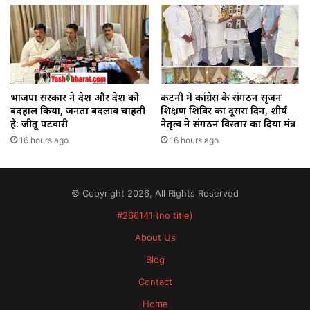
भाजपा सरकार ने देश और प्रदेश को
कटनी में कांग्रेस के संगठन सृजन
बदहाल किया, जनता बदलाव चाहती
प्रशिक्षण शिविर का दूसरा दिन, शीर्ष
है: जीतू पटवारी
नेतृत्व ने संगठन विस्तार का दिया मंत्र
16 hours ago
16 hours ago
© Copyright 2026, All Rights Reserved
#266141 (no title)
About Us
Blog
Contact
Home