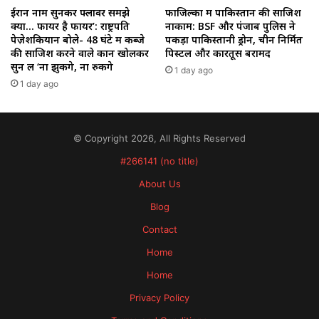
ईरान नाम सुनकर फ्लावर समझे
फाजिल्का में पाकिस्तान की साजिश
क्या… फायर है फायर’: राष्ट्रपति
नाकाम: BSF और पंजाब पुलिस ने
पेज़ेशकियान बोले- 48 घंटे में कब्जे
पकड़ा पाकिस्तानी ड्रोन, चीन निर्मित
की साजिश करने वाले कान खोलकर
पिस्टल और कारतूस बरामद
सुन लें ‘ना झुकेंगे, ना रुकेंगे
1 day ago
1 day ago
© Copyright 2026, All Rights Reserved
#266141 (no title)
About Us
Blog
Contact
Home
Home
Privacy Policy