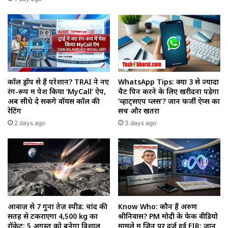
कॉल ड्रॉप से हैं परेशान? TRAI ने नए
WhatsApp Tips: क्या 3 से ज्यादा
रंग-रूप में पेश किया ‘MyCall’ ऐप,
चैट पिन करने के लिए खरीदना पड़ेगा
अब सीधे दे सकेंगे वॉयस कॉल की
‘व्हाट्सएप प्लस’? जानें फर्जी ऐप्स का
रेटिंग
सच और खतरा
2 days ago
3 days ago
आवाज़ से 7 गुना तेज़ स्पीड: चांद की
Know Who: कौन हैं अरुण
सतह से टकराएगा 4,500 kg का
श्रीनिवास? PM मोदी के फेक वीडियो
रॉकेट; 5 अगस्त को बनेगा विशाल
मामले में जिन पर दर्ज हुई FIR; जानें