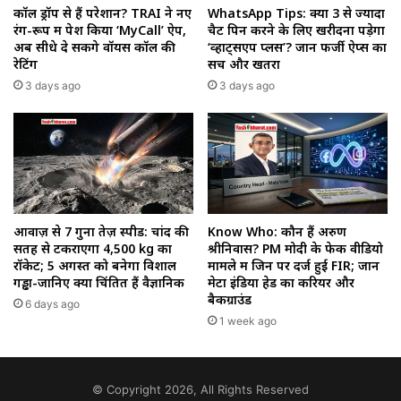
कॉल ड्रॉप से हैं परेशान? TRAI ने नए
WhatsApp Tips: क्या 3 से ज्यादा
रंग-रूप में पेश किया ‘MyCall’ ऐप,
चैट पिन करने के लिए खरीदना पड़ेगा
अब सीधे दे सकेंगे वॉयस कॉल की
‘व्हाट्सएप प्लस’? जानें फर्जी ऐप्स का
रेटिंग
सच और खतरा
3 days ago
3 days ago
आवाज़ से 7 गुना तेज़ स्पीड: चांद की
Know Who: कौन हैं अरुण
सतह से टकराएगा 4,500 kg का
श्रीनिवास? PM मोदी के फेक वीडियो
रॉकेट; 5 अगस्त को बनेगा विशाल
मामले में जिन पर दर्ज हुई FIR; जानें
गड्ढा-जानिए क्यों चिंतित हैं वैज्ञानिक
मेटा इंडिया हेड का करियर और
बैकग्राउंड
6 days ago
1 week ago
© Copyright 2026, All Rights Reserved