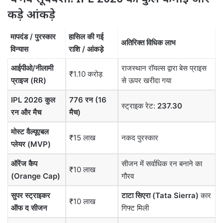
कड़े आंकड़े
मापदंड / पुरस्कार
हासिल की गई
अतिरिक्त विधिक लाभ
विन्यास
राशि / आंकड़े
आईपीओ/नीलामी
राजस्थान रॉयल्स द्वारा बेस प्राइस
₹1.10 करोड़
प्राइज (RR)
से ऊपर खरीदा गया
IPL 2026 कुल
776 रन (16
स्ट्राइक रेट:
237.30
रन और मैच
मैच)
मोस्ट वैल्यूएबल
₹15 लाख
नकद पुरस्कार
प्लेयर (MVP)
ऑरेंज कैप
सीजन में सर्वाधिक रन बनाने का
₹10 लाख
(Orange Cap)
गौरव
सुपर स्ट्राइकर
टाटा सिएरा (Tata Sierra)
कार
₹10 लाख
ऑफ द सीजन
गिफ्ट मिली