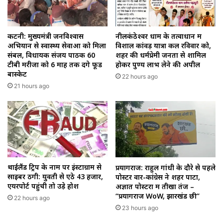
कटनी: मुख्यमंत्री जनविश्वास
नीलकंठेश्वर धाम के तत्वाधान में
अभियान से स्वास्थ्य सेवाओं को मिला
विशाल कांवड़ यात्रा कल रविवार को,
संबल, विधायक संजय पाठक 60
शहर की धर्मप्रेमी जनता से शामिल
टीबी मरीजों को 6 माह तक देंगे फूड
होकर पुण्य लाभ लेने की अपील
बास्केट
22 hours ago
21 hours ago
थाईलैंड ट्रिप के नाम पर इंस्टाग्राम से
प्रयागराज: राहुल गांधी के दौरे से पहले
साइबर ठगी: युवती से ऐंठे ₹43 हजार,
पोस्टर वार-कांग्रेस ने शहर पाटा,
एयरपोर्ट पहुंची तो उड़े होश
अज्ञात पोस्टरों में तीखा तंज –
“प्रयागराज WoW, झारखंड छी”
22 hours ago
23 hours ago