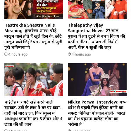
Hastrekha Shastra Nails
Thalapathy Vijay
Meaning: हस्तरेखा शास्त्र: चौड़े
Sangeetha News: 27 साल
नाखून वाले होते हैं खुले दिल के, छोटे
पुराना रिश्ता टूटने से बचा! विजय की
नाखून वाले जिद्दी! पढ़ें नाखूनों से जुड़ी
पत्नी संगीता ने वापस ली डिवोर्स
पूरी भविष्यवाणी
अर्जी, फैंस में खुशी की लहर
4 hours ago
4 hours ago
थाईलैंड में रोंगटे खड़े करने वाली
Nikita Porwal Interview: मध्य
वारदात: 8वीं के छात्र ने घर पर दादा-
प्रदेश से पहली मिस इंडिया बनने का
दादी को मार डाला, फिर स्कूल में
सफर: निकिता पोरवाल बोलीं- ‘भारत
अंधाधुंध फायरिंग कर 3 टीचर और 4
का सैश पहनना करोड़ों लोगों का
छात्रों की ली जान
भरोसा है’