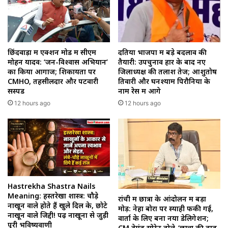
छिंदवाड़ा में एक्शन मोड में सीएम
दतिया भाजपा में बड़े बदलाव की
मोहन यादव: ‘जन-विश्वास अभियान’
तैयारी: उपचुनाव हार के बाद नए
का किया आगाज; शिकायतों पर
जिलाध्यक्ष की तलाश तेज; आशुतोष
CMHO, तहसीलदार और पटवारी
तिवारी और घनश्याम पिरौनिया के
सस्पेंड
नाम रेस में आगे
12 hours ago
12 hours ago
Hastrekha Shastra Nails
Meaning: हस्तरेखा शास्त्र: चौड़े
रांची में छात्रों के आंदोलन में बड़ा
नाखून वाले होते हैं खुले दिल के, छोटे
मोड़: नेहा बोरा पर स्याही फेंकी गई,
नाखून वाले जिद्दी! पढ़ें नाखूनों से जुड़ी
वार्ता के लिए बना नया डेलिगेशन;
पूरी भविष्यवाणी
CM हेमंत सोरेन बोले-‘छात्रों की बात,