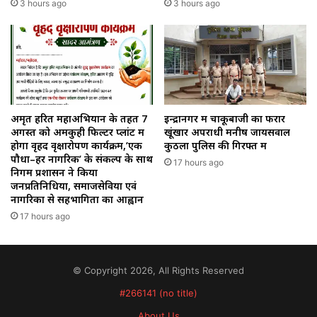
3 hours ago
3 hours ago
अमृत हरित महाअभियान के तहत 7
इन्द्रानगर में चाकूबाजी का फरार
अगस्त को अमकुही फिल्टर प्लांट में
खूंखार अपराधी मनीष जायसवाल
होगा वृहद वृक्षारोपण कार्यक्रम,’एक
कुठला पुलिस की गिरफ्त में
पौधा–हर नागरिक’ के संकल्प के साथ
17 hours ago
निगम प्रशासन ने किया
जनप्रतिनिधियों, समाजसेवियों एवं
नागरिकों से सहभागिता का आह्वान
17 hours ago
© Copyright 2026, All Rights Reserved
#266141 (no title)
About Us