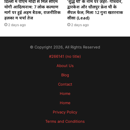
‘शुद्ध घी’ के नाम पर ज़हर- गोवर्धन,
दिल्ली में पीएम मोदी से मिले सीएम
द्वारकेश और धौलपुर फ्रेश घी के
योगी आदित्यनाथ: 7 लोक कल्याण
सैंपल फेल; मिला 12 गुना खतरनाक
मार्ग पर हुई अहम बैठक, राजनीतिक
सीसा (Lead)
हलकों में चर्चा तेज
2 days ago
2 days ago
© Copyright 2026, All Rights Reserved
#266141 (no title)
About Us
Blog
Contact
Home
Home
Privacy Policy
Terms and Conditions