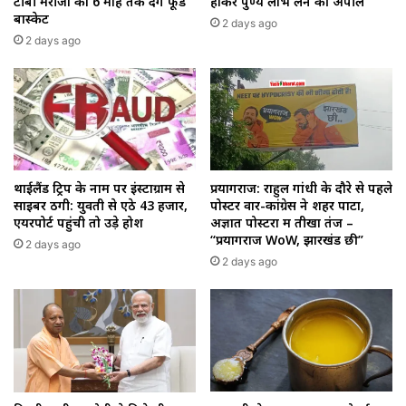
टीबी मरीजों को 6 माह तक देंगे फूड
होकर पुण्य लाभ लेने की अपील
बास्केट
2 days ago
2 days ago
थाईलैंड ट्रिप के नाम पर इंस्टाग्राम से
प्रयागराज: राहुल गांधी के दौरे से पहले
साइबर ठगी: युवती से ऐंठे ₹43 हजार,
पोस्टर वार-कांग्रेस ने शहर पाटा,
एयरपोर्ट पहुंची तो उड़े होश
अज्ञात पोस्टरों में तीखा तंज –
“प्रयागराज WoW, झारखंड छी”
2 days ago
2 days ago