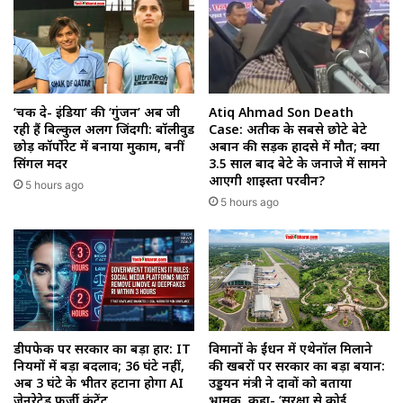
‘चक दे- इंडिया’ की ‘गुंजन’ अब जी
Atiq Ahmad Son Death
रही हैं बिल्कुल अलग जिंदगी: बॉलीवुड
Case: अतीक के सबसे छोटे बेटे
छोड़ कॉर्पोरेट में बनाया मुकाम, बनीं
अबान की सड़क हादसे में मौत; क्या
सिंगल मदर
3.5 साल बाद बेटे के जनाजे में सामने
आएगी शाइस्ता परवीन?
5 hours ago
5 hours ago
डीपफेक पर सरकार का बड़ा प्रहार: IT
विमानों के ईंधन में एथेनॉल मिलाने
नियमों में बड़ा बदलाव; 36 घंटे नहीं,
की खबरों पर सरकार का बड़ा बयान:
अब 3 घंटे के भीतर हटाना होगा AI
उड्डयन मंत्री ने दावों को बताया
जेनरेटेड फर्जी कंटेंट
भ्रामक, कहा- ‘सुरक्षा से कोई