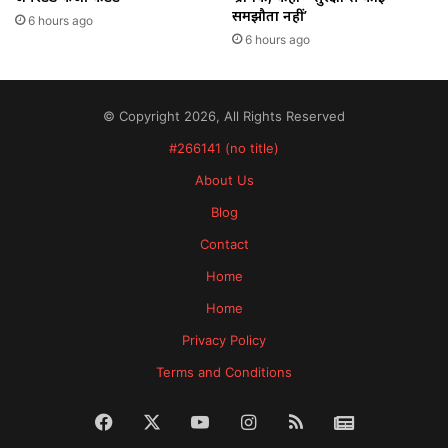
समझौता नहीं’
6 hours ago
6 hours ago
© Copyright 2026, All Rights Reserved
#266141 (no title)
About Us
Blog
Contact
Home
Home
Privacy Policy
Terms and Conditions
Facebook
X
YouTube
Instagram
RSS
News