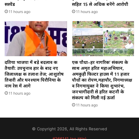
सस्पेंड
सहित 15 से अधिक बनेंगे आरोपी
11 hours ago
11 hours ago
दतिया भाजपा में बड़े बदलाव की
एक पौधा–हर नागरिक’ संकल्प के
तैयारी: उपचुनाव हार के बाद नए
साथ अमृत हरित महाअभियान,
जिलाध्यक्ष की तलाश तेज; आशुतोष
अमकुही फिल्टर हाउस में 11 हजार
तिवारी और घनश्याम पिरौनिया के
पौधों का रोपण,महापौर, निगमाध्यक्ष
नाम रेस में आगे
व निगमायुक्त ने किया शुभारंभ,
जनभागीदारी से हरित कटनी के
11 hours ago
संकल्प को मिली नई ऊर्जा
11 hours ago
© Copyright 2026, All Rights Reserved
#266141 (no title)