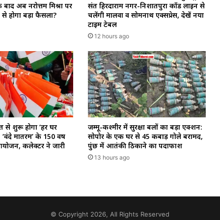
े बाद अब नरोत्तम मिश्रा पर
संत हिरदाराम नगर-निशातपुरा कॉर्ड लाइन से
ी से होगा बड़ा फैसला?
चलेंगी मालवा व सोमनाथ एक्सप्रेस, देखें नया
टाइम टेबल
12 hours ago
त से शुरू होगा ‘हर घर
जम्मू-कश्मीर में सुरक्षा बलों का बड़ा एक्शन:
‘वंदे मातरम’ के 150 वर्ष
सोपोर के एक घर से 45 कबाड़ गोले बरामद,
आयोजन, कलेक्टर ने जारी
पुंछ में आतंकी ठिकाने का पर्दाफाश
13 hours ago
© Copyright 2026, All Rights Reserved