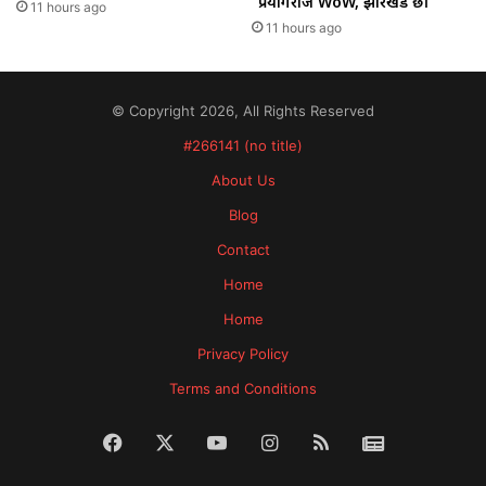
“प्रयागराज WoW, झारखंड छी”
11 hours ago
11 hours ago
© Copyright 2026, All Rights Reserved
#266141 (no title)
About Us
Blog
Contact
Home
Home
Privacy Policy
Terms and Conditions
Facebook
X
YouTube
Instagram
RSS
News