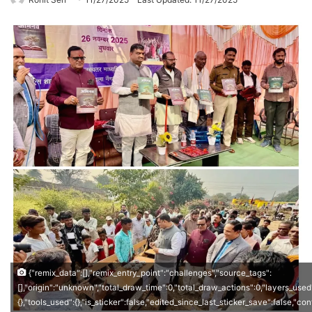
{"remix_data":[],"remix_entry_point":"challenges","source_tags":
[],"origin":"unknown","total_draw_time":0,"total_draw_actions":0,"layers_used
{},"tools_used":{},"is_sticker":false,"edited_since_last_sticker_save":false,"co