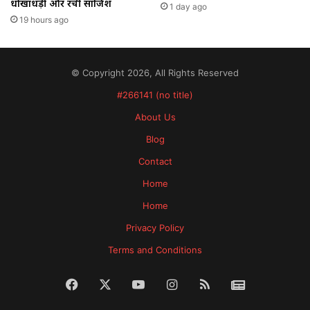
धोखाधड़ी और रची साजिश
1 day ago
19 hours ago
© Copyright 2026, All Rights Reserved
#266141 (no title)
About Us
Blog
Contact
Home
Home
Privacy Policy
Terms and Conditions
Facebook
X
YouTube
Instagram
RSS
News