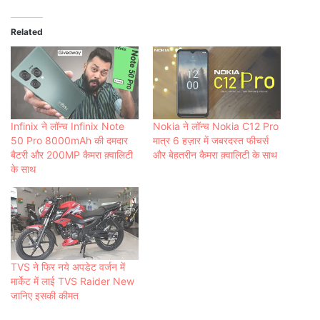
Related
Infinix ने लॉन्च Infinix Note
Nokia ने लॉन्च Nokia C12 Pro
50 Pro 8000mAh की दमदार
मात्र 6 हज़ार में जबरदस्त फीचर्स
बैटरी और 200MP कैमरा क़्वालिटी
और बेहतरीन कैमरा क़्वालिटी के साथ
के साथ
TVS ने फिर नये अपडेट वर्जन में
मार्केट में लाई TVS Raider New
जानिए इसकी कीमत