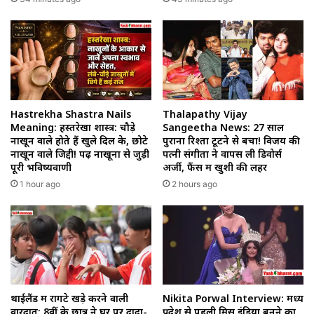
Hastrekha Shastra Nails
Thalapathy Vijay
Meaning: हस्तरेखा शास्त्र: चौड़े
Sangeetha News: 27 साल
नाखून वाले होते हैं खुले दिल के, छोटे
पुराना रिश्ता टूटने से बचा! विजय की
नाखून वाले जिद्दी! पढ़ें नाखूनों से जुड़ी
पत्नी संगीता ने वापस ली डिवोर्स
पूरी भविष्यवाणी
अर्जी, फैंस में खुशी की लहर
1 hour ago
2 hours ago
थाईलैंड में रोंगटे खड़े करने वाली
Nikita Porwal Interview: मध्य
वारदात: 8वीं के छात्र ने घर पर दादा-
प्रदेश से पहली मिस इंडिया बनने का