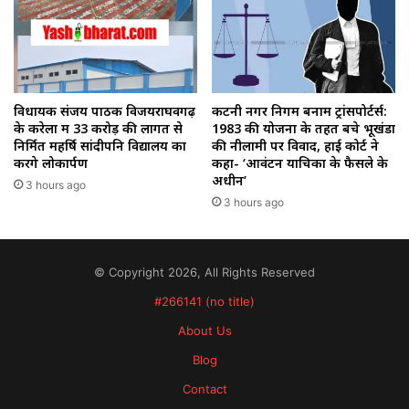
विधायक संजय पाठक विजयराघवगढ़
कटनी नगर निगम बनाम ट्रांसपोर्टर्स:
के करेला में 33 करोड़ की लागत से
1983 की योजना के तहत बचे भूखंडों
निर्मित महर्षि सांदीपनि विद्यालय का
की नीलामी पर विवाद, हाई कोर्ट ने
करेंगे लोकार्पण
कहा- ‘आवंटन याचिका के फैसले के
अधीन’
3 hours ago
3 hours ago
© Copyright 2026, All Rights Reserved
#266141 (no title)
About Us
Blog
Contact