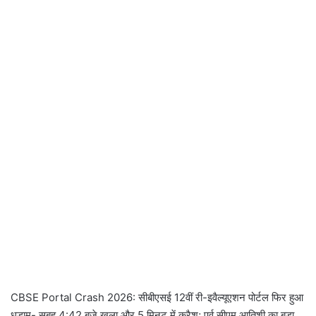
CBSE Portal Crash 2026: सीबीएसई 12वीं री-इवैल्यूएशन पोर्टल फिर हुआ
धड़ाम- सुबह 4:42 बजे खुला और 5 मिनट में क्रैश; पूर्व सीएम आतिशी का बड़ा