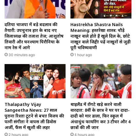
दतिया भाजपा में बड़े बदलाव की
Hastrekha Shastra Nails
तैयारी: उपचुनाव हार के बाद नए
Meaning: हस्तरेखा शास्त्र: चौड़े
जिलाध्यक्ष की तलाश तेज; आशुतोष
नाखून वाले होते हैं खुले दिल के, छोटे
तिवारी और घनश्याम पिरौनिया के
नाखून वाले जिद्दी! पढ़ें नाखूनों से जुड़ी
नाम रेस में आगे
पूरी भविष्यवाणी
30 minutes ago
1 hour ago
Thalapathy Vijay
थाईलैंड में रोंगटे खड़े करने वाली
Sangeetha News: 27 साल
वारदात: 8वीं के छात्र ने घर पर दादा-
पुराना रिश्ता टूटने से बचा! विजय की
दादी को मार डाला, फिर स्कूल में
पत्नी संगीता ने वापस ली डिवोर्स
अंधाधुंध फायरिंग कर 3 टीचर और 4
अर्जी, फैंस में खुशी की लहर
छात्रों की ली जान
2 hours ago
4 hours ago