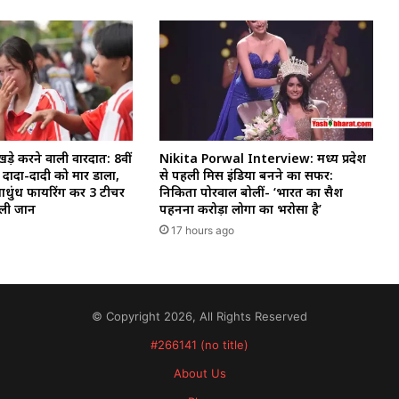
े खड़े करने वाली वारदात: 8वीं
Nikita Porwal Interview: मध्य प्रदेश
र दादा-दादी को मार डाला,
से पहली मिस इंडिया बनने का सफर:
ंधाधुंध फायरिंग कर 3 टीचर
निकिता पोरवाल बोलीं- ‘भारत का सैश
 ली जान
पहनना करोड़ों लोगों का भरोसा है’
17 hours ago
© Copyright 2026, All Rights Reserved
#266141 (no title)
About Us