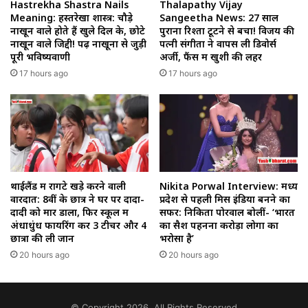
Hastrekha Shastra Nails
Thalapathy Vijay
Meaning: हस्तरेखा शास्त्र: चौड़े
Sangeetha News: 27 साल
नाखून वाले होते हैं खुले दिल के, छोटे
पुराना रिश्ता टूटने से बचा! विजय की
नाखून वाले जिद्दी! पढ़ें नाखूनों से जुड़ी
पत्नी संगीता ने वापस ली डिवोर्स
पूरी भविष्यवाणी
अर्जी, फैंस में खुशी की लहर
17 hours ago
17 hours ago
थाईलैंड में रोंगटे खड़े करने वाली
Nikita Porwal Interview: मध्य
वारदात: 8वीं के छात्र ने घर पर दादा-
प्रदेश से पहली मिस इंडिया बनने का
दादी को मार डाला, फिर स्कूल में
सफर: निकिता पोरवाल बोलीं- ‘भारत
अंधाधुंध फायरिंग कर 3 टीचर और 4
का सैश पहनना करोड़ों लोगों का
छात्रों की ली जान
भरोसा है’
20 hours ago
20 hours ago
© Copyright 2026, All Rights Reserved