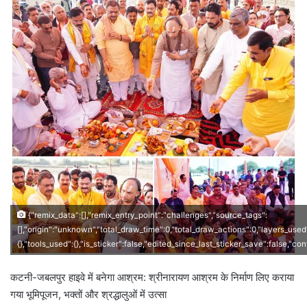
{"remix_data":[],"remix_entry_point":"challenges","source_tags":
[],"origin":"unknown","total_draw_time":0,"total_draw_actions":0,"layers_used
{},"tools_used":{},"is_sticker":false,"edited_since_last_sticker_save":false,"co
कटनी-जबलपुर हाइवे में बनेगा आश्रम: श्रीनारायण आश्रम के निर्माण लिए कराया
गया भूमिपूजन, भक्तों और श्रद्धालुओं में उत्सा