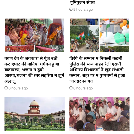
भूमिपूजन संपन्न
5 hours ago
वरुण देव के जयकारों से गूंज उठी
तिरंगे के सम्मान में निकली कटनी
कटाएघाट की वादियां धर्ममय हुआ
पुलिस की भव्य वाहन रैली एसपी
वातावरण, भजनों में डूबी
अभिनय विश्वकर्मा ने खुद संभाली
आस्था,भजनों की स्वर लहरियों में झूमे
कमान, शहरभर में पुष्पवर्षा से हुआ
श्रद्धालु
जोरदार स्वागत
6 hours ago
6 hours ago