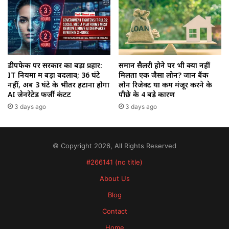
डीपफेक पर सरकार का बड़ा प्रहार:
समान सैलरी होने पर भी क्यों नहीं
IT नियमों में बड़ा बदलाव; 36 घंटे
मिलता एक जैसा लोन? जानें बैंक
नहीं, अब 3 घंटे के भीतर हटाना होगा
लोन रिजेक्ट या कम मंजूर करने के
AI जेनरेटेड फर्जी कंटेंट
पीछे के 4 बड़े कारण
3 days ago
3 days ago
© Copyright 2026, All Rights Reserved
#266141 (no title)
About Us
Blog
Contact
Home