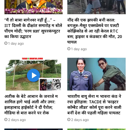
“मैं तो बाबा बागेश्वर नहीं हूँ…” –
नींद की एक झपकी बनी काल:
IIT दिल्ली के दीक्षांत समारोह में बोले
बेंगलुरु-मैसूर एक्सप्रेसवे पर पलटी
पीएम मोदी; ‘परम प्रज्ञा’ सुपरकंप्यूटर
कोझिकोड से आ रही केरल RTC
का किया उद्घाटन
बस; ड्राइवर व कंडक्टर की मौत, 20
घायल
1 day ago
1 day ago
अतीक के बेटे आबान के जनाजे में
भारतीय वायु सेना में भावना कंठ ने
शामिल होंगे भाई अली और उमर:
रचा इतिहास: TACDE से ‘फाइटर
इलाहाबाद हाईकोर्ट ने दी पैरोल;
कॉम्बैट लीडर’ कोर्स पूरा करने वाली
मीडिया से बात करने पर रोक
बनीं देश की पहली महिला पायलट
2 days ago
2 days ago