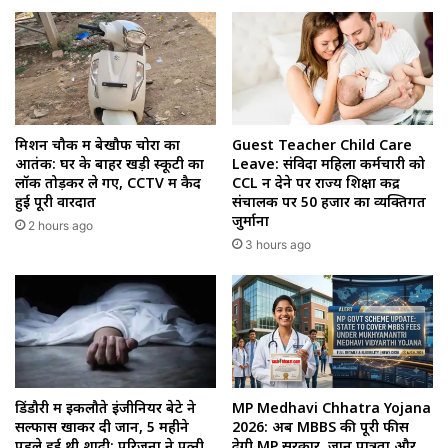
मिशन चौक में बेखौफ चोरों का
Guest Teacher Child Care
आतंक: घर के बाहर खड़ी स्कूटी का
Leave: संविदा महिला कर्मचारी को
लॉक तोड़कर ले गए, CCTV में कैद
CCL न देने पर राज्य शिक्षा केंद्र
हुई पूरी वारदात
संचालक पर 50 हजार का व्यक्तिगत
जुर्माना
2 hours ago
3 hours ago
डिंडौरी में इकलौते इंजीनियर बेटे ने
MP Medhavi Chhatra Yojana
सल्फास खाकर दी जान, 5 महीने
2026: अब MBBS की पूरी फीस
पहले हुई थी शादी; परिजनों ने पत्नी
देगी MP सरकार, जानें पात्रता और