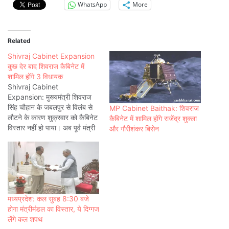
WhatsApp
More
Related
Shivraj Cabinet Expansion
कुछ देर बाद शिवराज कैबिनेट में
शामिल होंगे 3 विधायक
Shivraj Cabinet
Expansion: मुख्यमंत्री शिवराज
सिंह चौहान के जबलपुर से विलंब से
MP Cabinet Baithak: शिवराज
लौटने के कारण शुक्रवार को कैबिनेट
कैबिनेट में शामिल होंगे राजेंद्र शुक्ला
विस्तार नहीं हो पाया। अब पूर्व मंत्री
और गौरीशंकर बिसेन
गौरीशंकर बिसेन, राजेंद्र शुक्ल और
राहुल सिंह लोधी को शनिवार सुबह
पौने नौ बजे मंत्री पद की शपथ दिलाई
जाएगी। इनमें लोधी को राज्यमंत्री
बनाया जाएगा।…
मध्यप्रदेश: कल सुबह 8:30 बजे
होगा मंत्रीमंडल का विस्तार, ये दिग्गज
लेंगे कल शपथ