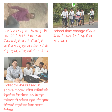
OMG खबर पढ़ कर सिर पकड़ लेंगे
school time change शीतलहर
आप, 29 में से 15 शिक्षक शराब
के चलते मध्यप्रदेश में स्कूलों का
पीकर आते, 8 दो पत्नियों वाले, 8
समय बदला
सालों से गायब, एक तो कलेक्टर से ही
भिड़ गए था, जनिए कहां हो रहा ये सब
Collector Avi Prasad in
active mode: परीक्षा परणिामों की
बेहतरी के लिए मिशन-45 के तहत
कलेक्टर की अभिनव पहल, तीन हायर
सेकेण्ड्री स्कूलों का किया औचक
निरीक्षण