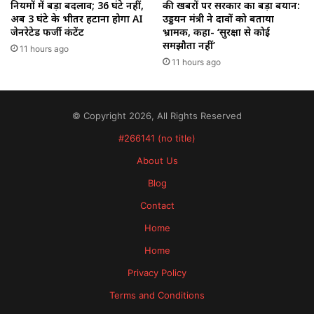
नियमों में बड़ा बदलाव; 36 घंटे नहीं,
की खबरों पर सरकार का बड़ा बयान:
अब 3 घंटे के भीतर हटाना होगा AI
उड्डयन मंत्री ने दावों को बताया
जेनरेटेड फर्जी कंटेंट
भ्रामक, कहा- ‘सुरक्षा से कोई
समझौता नहीं’
11 hours ago
11 hours ago
© Copyright 2026, All Rights Reserved
#266141 (no title)
About Us
Blog
Contact
Home
Home
Privacy Policy
Terms and Conditions