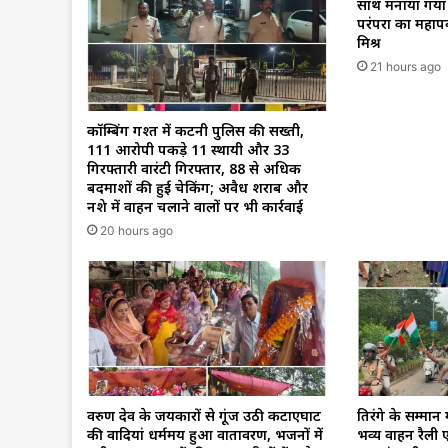
साथ मनाया गया व
परंपरा का महापर
मिश्र
21 hours ago
कॉम्बिंग गश्त में कटनी पुलिस की सख्ती,
111 आरोपी पकड़े 11 स्थायी और 33
गिरफ्तारी वारंटी गिरफ्तार, 88 से अधिक
बदमाशों की हुई चेकिंग; अवैध शराब और
नशे में वाहन चलाने वालों पर भी कार्रवाई
20 hours ago
वरुण देव के जयकारों से गूंज उठी कटाएघाट
तिरंगे के सम्मा
की वादियां धर्ममय हुआ वातावरण, भजनों में
भव्य वाहन रैली 