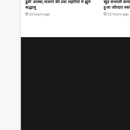
डूबी आस्था,भजनों की स्वर लहरियों में झूमे
खुद संभाली कमान,
श्रद्धालु
हुआ जोरदार स्व
22 hours ago
23 hours ago