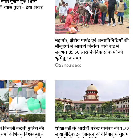
्यास पूजन गुरु-शिष्य
्व: व्यास पूजा – दया शंकर
महापौर, क्षेत्रीय पार्षद एवं जनप्रतिनिधियों की
मौजूदगी में आचार्य विनोबा भावे वार्ड में
लगभग 39.50 लाख के विकास कार्यों का
भूमिपूजन संपन्न
22 hours ago
न में निकली कटनी पुलिस की
धोखाधड़ी के आरोपी महेन्द्र गोयंका को 1.70
एसपी अभिनय विश्वकर्मा ने
लाख मैट्रिक टन आयरन ओर विवाद में सुप्रीम