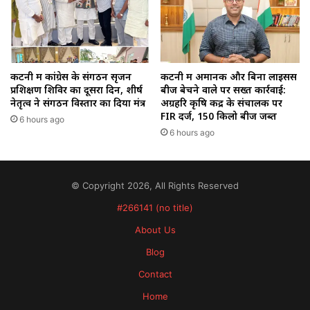
कटनी में कांग्रेस के संगठन सृजन
कटनी में अमानक और बिना लाइसेंस
प्रशिक्षण शिविर का दूसरा दिन, शीर्ष
बीज बेचने वाले पर सख्त कार्रवाई:
नेतृत्व ने संगठन विस्तार का दिया मंत्र
अग्रहरि कृषि केंद्र के संचालक पर
FIR दर्ज, 150 किलो बीज जब्त
6 hours ago
6 hours ago
© Copyright 2026, All Rights Reserved
#266141 (no title)
About Us
Blog
Contact
Home