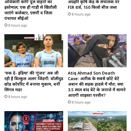
अधिकारी करेंगे पूल वाहनों का
अग्रहरि कृषि केंद्र के संचालक पर
इस्तेमाल; एक ही गाड़ी से खितौली
FIR दर्ज, 150 किलो बीज जब्त
जाएंगे कलेक्टर, एसपी व जिला
8 hours ago
पंचायत सीईओ
8 hours ago
‘चक दे- इंडिया’ की ‘गुंजन’ अब जी
Atiq Ahmad Son Death
रही हैं बिल्कुल अलग जिंदगी: बॉलीवुड
Case: अतीक के सबसे छोटे बेटे
छोड़ कॉर्पोरेट में बनाया मुकाम, बनीं
अबान की सड़क हादसे में मौत; क्या
सिंगल मदर
3.5 साल बाद बेटे के जनाजे में सामने
आएगी शाइस्ता परवीन?
8 hours ago
8 hours ago