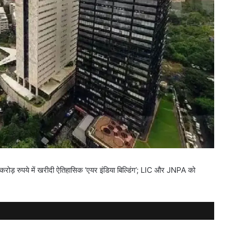
़ रुपये में खरीदी ऐतिहासिक ‘एयर इंडिया बिल्डिंग’; LIC और JNPA को