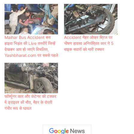
Maihar Bus Accident बस
Accident मैहर ओव्हर ब्रिज पर
हाइवा भिड़ंत की Live तस्वीरें जिन्हें
भीषण हादसा अनियंत्रित कार ने 5
देखकर आप हो जाएंगे विचलित,
बाइक सवारों को मारी टक्कर
Yashbharat.com पर सबसे पहले
फॉर्च्यूनर कार और कंटेनर की टक्कर
में ड्राइवर की मौत, मैहर के दंपती
गंभीर रूप से घायल