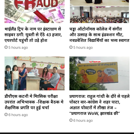
थाईलैंड ट्रिप के नाम पर इंस्टाग्राम से
चड्डा ऑटोनॉमस कॉलेज में संगीत
साइबर ठगी: युवती से ऐंठे ₹43 हजार,
और उत्साह के साथ इंडक्शन मीट,
एयरपोर्ट पहुंची तो उड़े होश
नवप्रवेशित विद्यार्थियों का भव्य स्वागत
5 hours ago
5 hours ago
डीपीएस कटनी मे त्रिमासिक परीक्षा
प्रयागराज: राहुल गांधी के दौरे से पहले
उपरांत अभिभावक -शिक्षक बैठक मे
पोस्टर वार-कांग्रेस ने शहर पाटा,
शैक्षणिक प्रगति पर हुई चर्चा
अज्ञात पोस्टरों में तीखा तंज –
“प्रयागराज WoW, झारखंड छी”
6 hours ago
6 hours ago