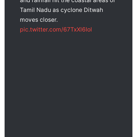
and rainfall hit the coastal areas of
Tamil Nadu as cyclone Ditwah
moves closer.
pic.twitter.com/67TxXl6Iol